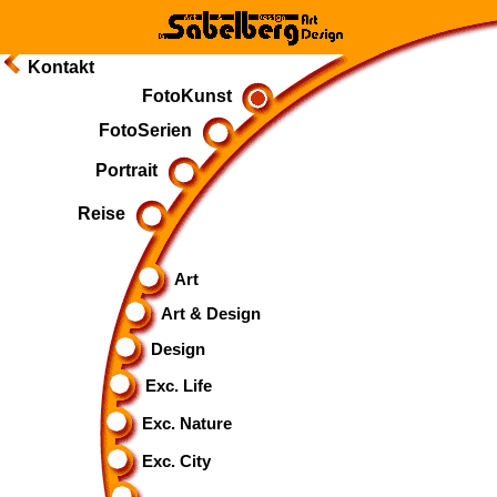
Kontakt
FotoKunst
FotoSerien
Portrait
Reise
Art
Art & Design
Design
Exc. Life
Exc. Nature
Exc. City